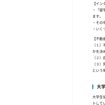
【イン
・「留
ます。
・その
・いく
【不動
（１）
かを決
（２）
（３）
という
大
大学生
トして