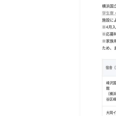
横浜国
学生寮
施設に
※4月
※応募
※家族
ため、
宿舎（
峰沢
館
（横
谷区
大岡