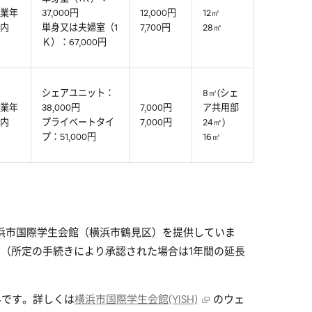
業年
37,000円
12,000円
12㎡
内
単身又は夫婦室（1
7,700円
28㎡
Ｋ）：67,000円
シェアユニット：
8㎡(シェ
業年
38,000円
7,000円
ア共用部
内
プライベートタイ
7,000円
24㎡)
プ：51,000円
16㎡
浜市国際学生会館（横浜市鶴見区）を提供していま
。（所定の手続きにより承認された場合は1年間の延長
みです。詳しくは
横浜市国際学生会館(YISH)
のウェ