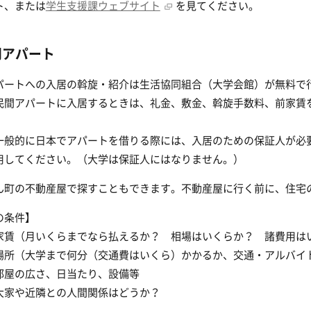
ト、または
学生支援課ウェブサイト
を見てください。
間アパート
パートへの入居の斡旋・紹介は生活協同組合（大学会館）が無料で
民間アパートに入居するときは、礼金、敷金、斡旋手数料、前家賃
一般的に日本でアパートを借りる際には、入居のための保証人が必
用してください。（大学は保証人にはなりません。）
ん町の不動産屋で探すこともできます。不動産屋に行く前に、住宅
の条件】
家賃（月いくらまでなら払えるか？ 相場はいくらか？ 諸費用は
場所（大学まで何分（交通費はいくら）かかるか、交通・アルバイ
部屋の広さ、日当たり、設備等
大家や近隣との人間関係はどうか？