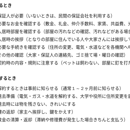
るとき
保証人が必要（いないときは、民間の保証会社を利用する）
必要なお金を確認する（敷金、礼金、仲介手数料、家賃、共益費、
入居時部屋を確認する（部屋の汚れなどの確認、汚れなどがある場
入居時の挨拶（となりの部屋に住んでいる人や大家さんには挨拶し
必要な手続きを確認する（住所の変更、電気・水道などを各機関へ
その他の確認（大家・保証人の連絡先、ゴミ捨て場・曜日の確認）
契約時の内容・規則に注意する（ペットは飼わない、部屋に釘を打
するとき
解約するときは事前に知らせる（通常１～２ヶ月前に知らせる）
退去準備（電気・ガス・水道を解約する、大学や役所に住所変更を
退去時には物を残さない、きれいにする
鍵の返却（家主へ挨拶し、鍵をかえす）
敷金の清算・返却（滞納や修理費が発生した場合きちんと支払う）