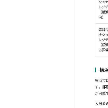
ショ
レジ
（横
岡）
常盤
ナシ
レジ
（横
谷区
横浜
横浜市
す。部
が可能
入居者