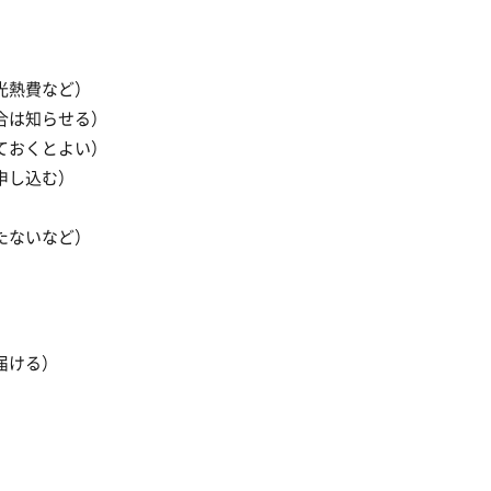
光熱費など）
合は知らせる）
ておくとよい）
申し込む）
たないなど）
届ける）