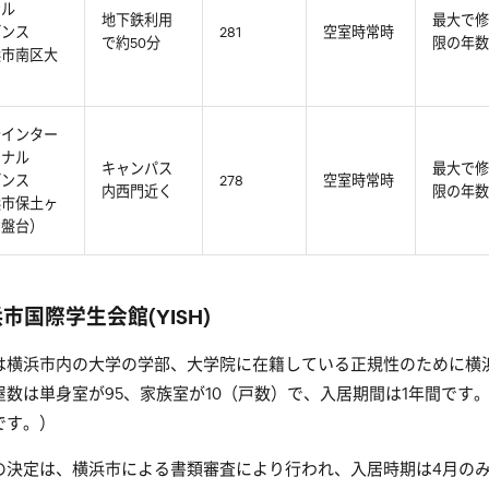
ナル
地下鉄利用
最大で修
デンス
281
空室時常時
で約50分
限の年数
浜市南区大
台インター
ョナル
キャンパス
最大で修
デンス
278
空室時常時
内西門近く
限の年数
浜市保土ヶ
常盤台）
市国際学生会館(YISH)
は横浜市内の大学の学部、大学院に在籍している正規性のために横
屋数は単身室が95、家族室が10（戸数）で、入居期間は1年間です
です。）
の決定は、横浜市による書類審査により行われ、入居時期は4月の