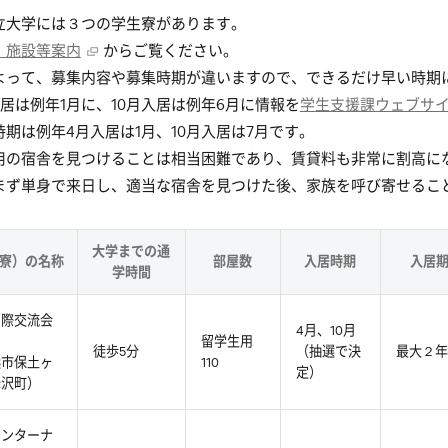
立大学には３つの学生寮があります。
・施設等案内
からご覧ください。
よって、募集内容や募集時期が違いますので、できるだけ早い時期
入居は例年1月に、10月入居は例年6月に情報を
学生支援課ウェブサ
時期は例年4月入居は1月、10月入居は7月です。
用の宿舎を見つけることは相当困難であり、賃貸料も非常に割高に
まず単身で来日し、適当な宿舎を見つけた後、家族を呼び寄せるこ
大学までの通
寮）の名称
部屋数
入居時期
入居
学時間
国際交流会
4月、10月
留学生用
徒歩5分
（抽選で決
最大２年
浜市保土ヶ
110
定）
峰沢町）
インターナ