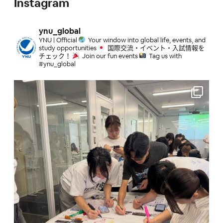
Instagram
2025.03.07
留学生支援・交流
ynu_global
2025年度春学期の経済支援制度募集要項を公開しました
YNU | Official
Your window into global life, events, and
study opportunities
国際交流・イベント・入試情報を
チェック！
Join our fun events
Tag us with
#ynu_global
2025.02.06
留学生支援・交流
学部私費外国人留学生の修学支援の見直しについて（授業料免
除の廃止について）
2024.12.06
YNUの国際交流
2025年度中国国家留学基金管理委員会（CSC）との間の覚書
に基づく外国人客員研究者の受入について
2024.11.25
留学生支援・交流
東京外国語大学 オンライン日本語講座 『日本の大学・大学院
で学ぶ人のための日本語準備講座』（OPJLC 2025年度春期）