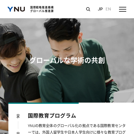
国際戦略推進機構
JP
EN
グローバル推進課
グローバルな
学術の共創
国際教育プログラム
05
04
03
02
01
06
YNUの教育全体のグローバル化の拠点である国際教育センタ
ーでは、外国人留学生や日本人学生向けに様々な教育プログ
06