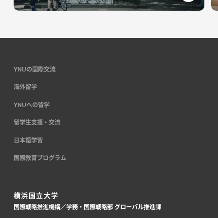
2024.08.09
国際教育プログラム
【8月30日開催】SXIP Special International Symposium
“Artificial Intelligence for Transformation to Sustainable
Society”
YNUの国際交流
海外留学
2024.07.19
留学生支援・交流
YNUへの留学
「Discover KABUKI－外国人のための歌舞伎鑑賞教室－」を鑑
留学生支援・交流
賞しました
日本語学習
2024.07.03
留学生支援・交流
国際教育プログラム
折り紙ワークショップと七夕祭を開催しました
横浜国立大学
2024.07.02
YNUの国際交流
国際戦略推進機構／学務・国際戦略部 グローバル推進課