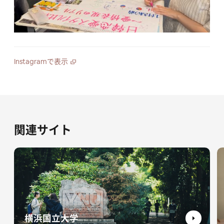
2024.11.13
YNUへの留学
日本留学フェア（ベトナム）に参加しました
Instagramで表示
2024.10.21
YNUへの留学
CSC-YNU Joint Scholarship Program 2025-2026の募集要項を
公開しました
関連サイト
2024.08.23
留学生支援・交流
2024年度秋学期の経済支援制度募集要項を公開しました
2024.08.22
国際教育プログラム
【9月4日、5日開催】YNU International Symposium 2024
横浜国立大学
(YOKOHAMA-SXIP Program)