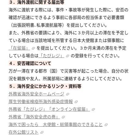
３．海外渡航に関する届出等
海外に渡航する際には、事件・事故等が発生した際に、安否の
確認が迅速にできるよう事前に各部局の担当係まで必要書類
（出張説明書､私事渡航届等）を提出してください。
また、外務省の要請により、海外に３か月以上の滞在を予定し
ている場合は当該地域を所管する日本大使館または領事館に
「在留届」
を提出してください。３か月未満の滞在を予定
している場合は
「たびレジ」
の登録を行ってください。
４．安否確認について
万が一滞在する都市（国）で災害等が起こった場合、自分の状
況を親族や友人、所属部局に連絡するようにしてください。
５．海外安全にかかるリンク・資料等
外務省海外安全ホームページ
厚生労働省検疫所海外感染症情報
外務省「たびレジ」「オンライン在留届」
外務省「海外安全虎の巻」
海外で困ったら 大使館・総領事館のできること
在外公館リスト