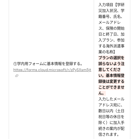
入力項目【学研
災加入状況、学
籍番号、氏名、
メールアドレ
ス、保険の開始
日と終了日、加
入プラン、参加
する海外派遣事
業の名称】
プランの選択を
①学内用フォームに基本情報を登録する。
誤らないよう注
https://forms.cloud.microsoft/r/zPySXsm5jt
意してくださ
い。基本情報登
録後は変更する
ことができませ
ん。
入力したメール
アドレス宛に、
数日以内（土日
祝日等の休日を
除く）に加入手
続きの案内が配
信されます。