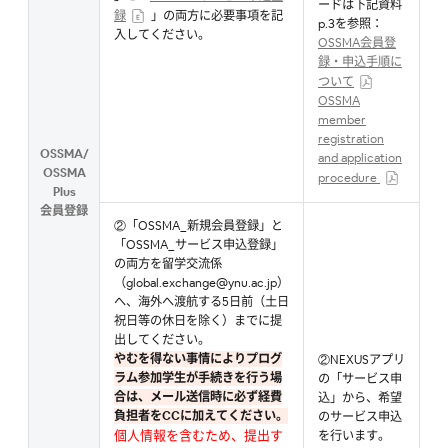
ードは下記資料
録
」の両方に必要事項を記
p.3を参照：
入してください。
OSSMA会員登
録・申込手順に
ついて
OSSMA
member
registration
OSSMA/
and application
OSSMA
procedure
Plus
会員登録
②「OSSMA_新規会員登録」と
「OSSMA_サービス申込登録」
の両方を留学交流係
（global.exchange@ynu.ac.jp）
へ、海外へ渡航する5日前（土日
祝日等の休日を除く）までに提
出してください。
やむを得ない事情によりプログ
②NEXUSアプリ
ラム参加学生が手続きを行う場
の「サービス申
合は、メール送信時に必ず経費
込」から、希望
負担者をCCに加えてください。
のサービス申込
個人情報を含むため、提出す
を行います。