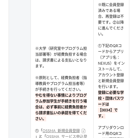
※既に会員登録
済みである場
合、再登録は不
要です。②以降
に進んでくださ
い。
①下記のQRコ
※大学（研究室やプログラム担
ードからアプリ
当部署等）が経費負担する場合
（アプリ名：
は、請求書による支払いとなり
NEXUS）をイン
ます。
ストールして、
アカウント登録
※原則として、経費負担者（指
と新規会員登録
導教員やプログラム担当者等）
を行います。
が手続きを行ってください。
登録に必要な学
やむを得ない事情によりプログ
校・団体パスワ
ラム参加学生が手続きを行う場
ードは
合は、必ず事前に経費負担者か
【0034】で
ら請求書払いの承認を得てくだ
す。
さい。
アプリダウンロ
①「
OSSMA_新規会員登録
ード用のQRコ
」と「
OSSMA_サービス申込登