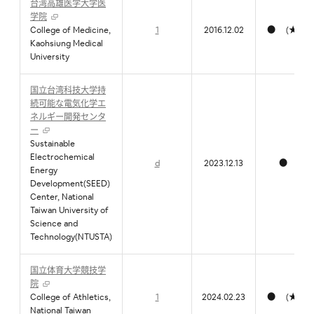
台湾高雄医学大学医
学院
College of Medicine,
1
2016.12.02
● (★)
Kaohsiung Medical
University
国立台湾科技大学持
続可能な電気化学エ
ネルギー開発センタ
ー
Sustainable
Electrochemical
d
2023.12.13
●
Energy
Development(SEED)
Center, National
Taiwan University of
Science and
Technology(NTUSTA)
国立体育大学競技学
院
College of Athletics,
1
2024.02.23
● (★)
National Taiwan