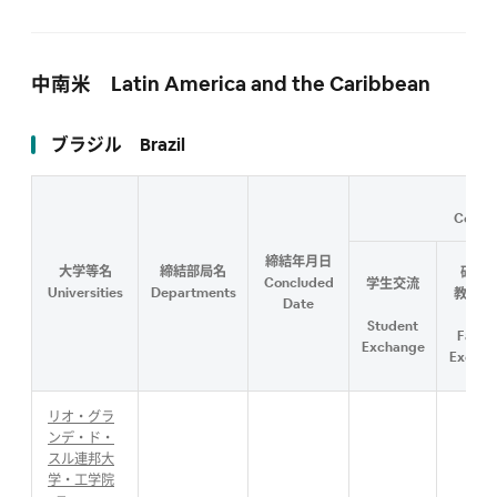
中南米 Latin America and the Caribbean
ブラジル Brazil
Conten
締結年月日
大学等名
締結部局名
研究
Concluded
学生交流
Universities
Departments
教職員
Date
流
Student
Facul
Exchange
Exchan
リオ・グラ
ンデ・ド・
スル連邦大
学・工学院