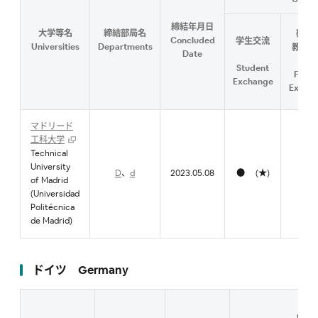
締結年月日
大学等名
締結部局名
研究
Concluded
学生交流
Universities
Departments
教職員
Date
流
Student
Facul
Exchange
Excha
マドリード
工科大学
Technical
University
D
、
d
2023.05.08
● (★)
●
of Madrid
(Universidad
Politécnica
de Madrid)
ドイツ Germany
Cont