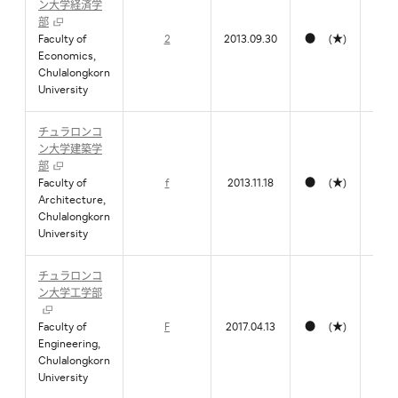
ン大学経済学
部
Faculty of
2
2013.09.30
● (★)
Economics,
Chulalongkorn
University
チュラロンコ
ン大学建築学
部
Faculty of
f
2013.11.18
● (★)
Architecture,
Chulalongkorn
University
チュラロンコ
ン大学工学部
Faculty of
F
2017.04.13
● (★)
Engineering,
Chulalongkorn
University