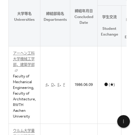
締結年月日
大学等名
締結部局名
研究
Concluded
学生交流
Universities
Departments
教職
Date
流
Student
Facu
Exchange
Exch
アーヘン工科
大学機械工学
部、建築学部
Faculty of
Mechanical
4
、
D
、
E
、
F
1986.06.09
● (★)
●
Engineering,
Faculty of
Architecture,
RWTH
Aachen
University
ウルム大学量