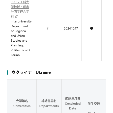
トリノ工科大
学地域・都市
計画学連合学
科
Interuniversity
Department
f
2024.10.17
●
●
of Regional
and Urban
Studies and
Planning,
Politecnico Di
Torino
ウクライナ Ukraine
Con
締結年月日
大学等名
締結部局名
研
Concluded
学生交流
Universities
Departments
教
Date