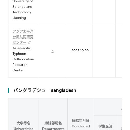
University of
Science and
Technology
Liaoning
アジア太平洋
台風共同研究
センター
Asia-Pacific
h
2025.10.20
●
Typhoon
Collaborative
Research
Center
バングラデシュ Bangladesh
Cont
締結年月日
大学等名
締結部局名
研究
Concluded
学生交流
Universities
Departments
教職