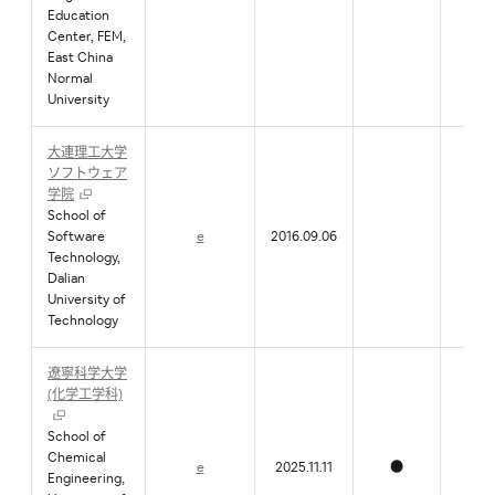
Education
Center, FEM,
East China
Normal
University
大連理工大学
ソフトウェア
学院
School of
Software
e
2016.09.06
●
Technology,
Dalian
University of
Technology
遼寧科学大学
(化学工学科)
School of
Chemical
e
2025.11.11
●
●
Engineering,