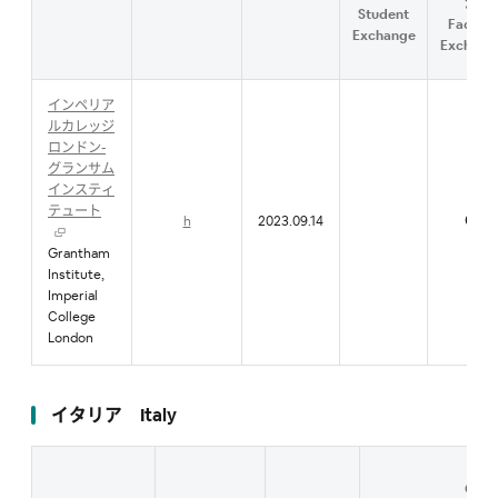
流
Student
Faculty
Exchange
Exchang
インペリア
ルカレッジ
ロンドン-
グランサム
インスティ
テュート
h
2023.09.14
●
Grantham
Institute,
Imperial
College
London
イタリア Italy
Cont