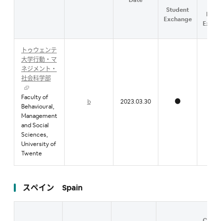
Date
流
Student
Facu
Exchange
Excha
トゥウェンテ
大学行動・マ
ネジメント・
社会科学部
Faculty of
b
2023.03.30
●
●
Behavioural,
Management
and Social
Sciences,
University of
Twente
スペイン Spain
Conte