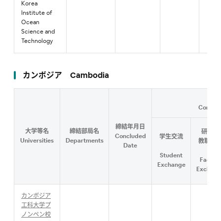
Korea
Institute of
Ocean
Science and
Technology
カンボジア Cambodia
Content
締結年月日
大学等名
締結部局名
研究者
Concluded
学生交流
Universities
Departments
教職員
Date
流
Student
Faculty
Exchange
Exchang
カンボジア
工科大学プ
ノンペン校