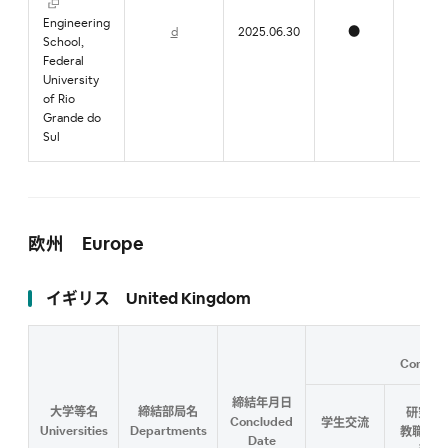
Engineering
d
2025.06.30
●
●
School,
Federal
University
of Rio
Grande do
Sul
欧州 Europe
イギリス United Kingdom
Content
締結年月日
大学等名
締結部局名
研究者
Concluded
学生交流
Universities
Departments
教職員交
Date