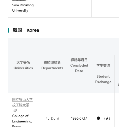
Sam Ratulangi
University
韓国 Korea
Cont
締結年月日
大学等名
締結部局名
研
Concluded
学生交流
Universities
Departments
教職
Date
Student
Facu
Exchange
Exch
国立釜山大学
校工科大学
College of
4
、
D
、
d
1996.07.17
● (★)
Engineering,
Pusan