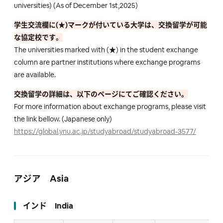
universities) (As of December 1st,2025)
学生交流欄に(★)マークが付いている大学は、交換留学が可能
な協定校です。
The universities marked with (★) in the student exchange
column are partner institutions where exchange programs
are available.
交換留学の詳細は、以下のページにてご確認ください。
For more information about exchange programs, please visit
the link bellow. (Japanese only)
https://global.ynu.ac.jp/studyabroad/studyabroad-3577/
アジア Asia
インド India