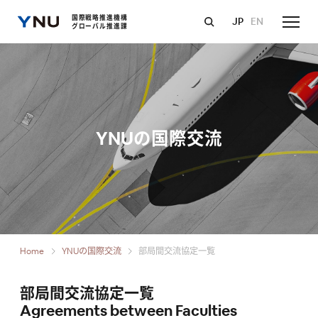
国際戦略推進機構
JP
EN
グローバル推進課
YNUの国際交流
Home
YNUの国際交流
部局間交流協定一覧
部局間交流協定一覧
Agreements between Faculties