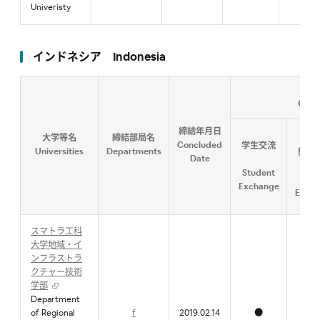
Univeristy
インドネシア Indonesia
Cont
締結年月日
大学等名
締結部局名
研究
Concluded
学生交流
Universities
Departments
教職
Date
流
Student
Facu
Exchange
Exch
スマトラ工科
大学地域・イ
ンフラストラ
クチャー技術
学部
Department
of Regional
f
2019.02.14
●
●