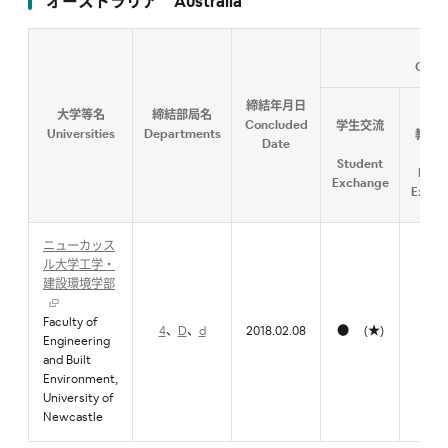
オーストラリア Australia
Conte
締結年月日
大学等名
締結部局名
研究
Concluded
学生交流
Universities
Departments
教職
Date
流
Student
Facu
Exchange
Excha
ニューカッス
ル大学工学・
建設環境学部
Faculty of
4
、
D
、
d
2018.02.08
● (★)
●
Engineering
and Built
Environment,
University of
Newcastle