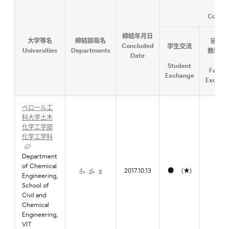
Conten
締結年月日
大学等名
締結部局名
研究者
Concluded
学生交流
Universities
Departments
教職員
Date
流
Student
Facult
Exchange
Exchan
ベロール工
科大学土木
化学工学部
化学工学科
Department
of Chemical
4
、
d
、
e
2017.10.13
● (★)
Engineering,
School of
Civil and
Chemical
Engineering,
VIT