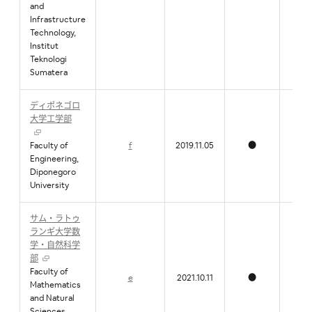
and
Infrastructure
Technology,
Institut
Teknologi
Sumatera
ディポネゴロ
大学工学部
Faculty of
f
2019.11.05
●
●
Engineering,
Diponegoro
University
サム・ラトゥ
ランギ大学数
学・自然科学
部
Faculty of
e
2021.10.11
●
●
Mathematics
and Natural
Sciences,