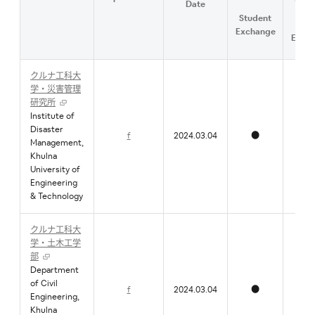
Date
流
Student
Facu
Exchange
Exch
クルナ工科大
学・災害管理
研究所
Institute of
Disaster
f
2024.03.04
●
●
Management,
Khulna
University of
Engineering
& Technology
クルナ工科大
学・土木工学
部
Department
of Civil
f
2024.03.04
●
●
Engineering,
Khulna