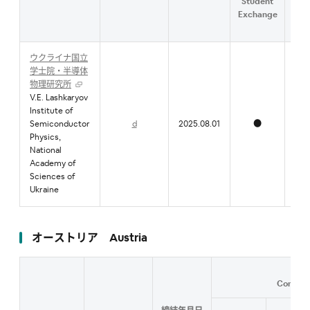
Student
Fac
Exchange
Exc
ウクライナ国立
学士院・半導体
物理研究所
V.E. Lashkaryov
Institute of
Semiconductor
d
2025.08.01
●
Physics,
National
Academy of
Sciences of
Ukraine
オーストリア Austria
Content