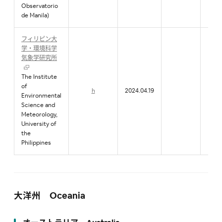
Observatorio
de Manila)
フィリピン大
学・環境科学
気象学研究所
The Institute
of
h
2024.04.19
Environmental
Science and
Meteorology,
University of
the
Philippines
大洋州 Oceania