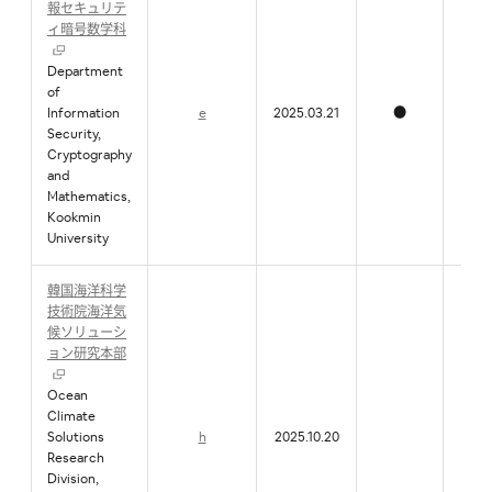
報セキュリテ
ィ暗号数学科
Department
of
Information
e
2025.03.21
●
Security,
Cryptography
and
Mathematics,
Kookmin
University
韓国海洋科学
技術院海洋気
候ソリューシ
ョン研究本部
Ocean
Climate
Solutions
h
2025.10.20
Research
Division,