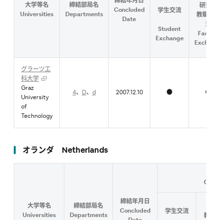
締結年月日
大学等名
締結部局名
研究者
Concluded
学生交流
Universities
Departments
教職員交
Date
流
Student
Faculty
Exchange
Exchang
グラーツ工
科大学
Graz
4
、
D
、
d
2007.12.10
●
●
University
of
Technology
オランダ Netherlands
Conte
締結年月日
大学等名
締結部局名
研究
Concluded
学生交流
Universities
Departments
教職