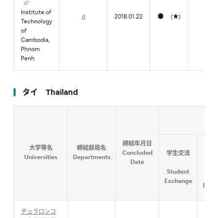
Institute of
d
2018.01.22
● (★)
●
Technology
of
Cambodia,
Phnom
Penh
タイ Thailand
Cont
締結年月日
大学等名
締結部局名
研
Concluded
学生交流
Universities
Departments
教職
Date
Student
Fac
Exchange
Exch
チュラロンコ