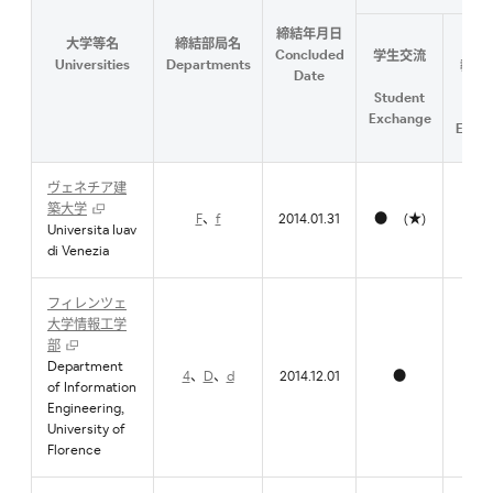
締結年月日
大学等名
締結部局名
研究
Concluded
学生交流
Universities
Departments
教職
Date
流
Student
Facu
Exchange
Exch
ヴェネチア建
築大学
F
、
f
2014.01.31
● (★)
●
Universita Iuav
di Venezia
フィレンツェ
大学情報工学
部
Department
4
、
D
、
d
2014.12.01
●
●
of Information
Engineering,
University of
Florence