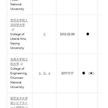
National
University
世宗大学校人
文科学大学
College of
5
2012.02.09
●
Liberal Arts,
Sejong
University
全南大学校工
科大学
College of
Engineering,
4
、
D
、
d
2017.11.17
● (★)
Chonnam
National
Univeristy
梨花女子大学
校シビアスト
ーム研究セン