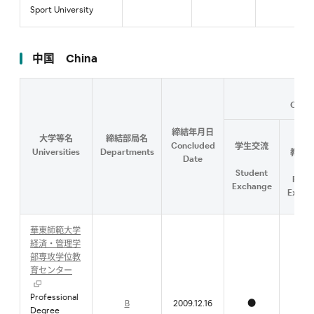
Sport University
中国 China
Conte
締結年月日
大学等名
締結部局名
研究
Concluded
学生交流
Universities
Departments
教職
Date
流
Student
Facul
Exchange
Excha
華東師範大学
経済・管理学
部専攻学位教
育センター
Professional
B
2009.12.16
●
Degree