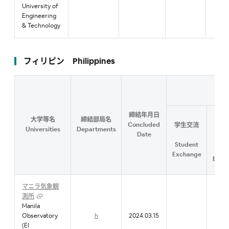
University of
Engineering
& Technology
フィリピン Philippines
Cont
締結年月日
大学等名
締結部局名
研
Concluded
学生交流
Universities
Departments
教職
Date
Student
Facu
Exchange
Exch
マニラ気象観
測所
Manila
Observatory
h
2024.03.15
(EI