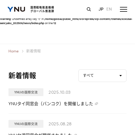
Warning
: Undefined array key "query" in
/home/global/public_html/wordpress/wp-
国際戦略推進機構
JP
EN
content/themes/kokusai-senryaku_202506/news/index.php
on line
10
グローバル推進課
Warning
: Undefined array key "c" in
/home/global/public_html/wordpress/wp-content/themes/kokusai-
senryaku_202506/news/index.php
on line
12
Home
新着情報
新着情報
すべて
2025.10.03
YNUの国際交流
YNUタイ同窓会（バンコク）を開催しました
2025.08.28
YNUの国際交流