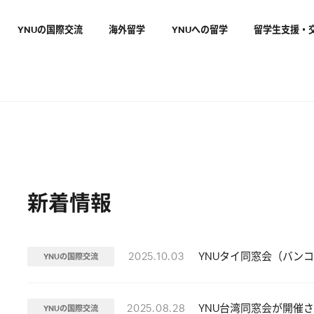
ai-senryaku_202506/news/index.php
on line
10
YNUの国際交流
海外留学
YNUへの留学
留学生支援・
enryaku_202506/news/index.php
on line
12
新着情報
2025.10.03
YNUタイ同窓会（バン
YNUの国際交流
2025.08.28
YNU台湾同窓会が開催
YNUの国際交流