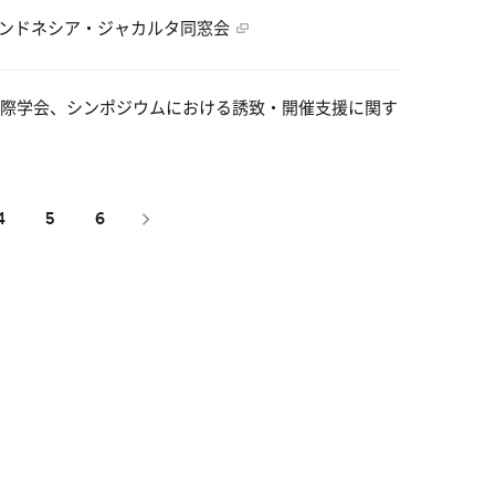
Uインドネシア・ジャカルタ同窓会
際学会、シンポジウムにおける誘致・開催支援に関す
4
5
6