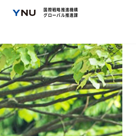
Warning
: Undefined array key "query" in
/home/global/public_html/wordpress/wp-content/themes/kokus
国際戦略推進機構
グローバル推進課
Warning
: Undefined array key "c" in
/home/global/public_html/wordpress/wp-content/themes/kokusai-s